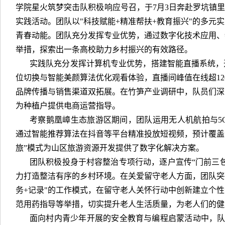
学院星火筑梦突击队积极响应号召，于7月3日奔赴罗坑镇里
实践活动。团队以"科技赋能+精准帮扶+教育振兴"的多元
青春动能。团队充分发挥专业优势，通过数字化技术应用、
举措，探索出一条高校助力乡村振兴的有效路径。
实践队充分发挥计算机专业优势，搭建智能直播系统，
位切换与智能美颜算法优化观看体验，直播间峰值在线超12
品牌传播与销售渠道双拓展。在竹笋产业调研中，队员们深
为种植户提供电商运营指导。
考察鹅凰嶂生态旅游区期间，团队运用无人机航拍与5
通过智能推荐算法在抖音等平台精准投放短视频，预计覆盖潜
旅”模式为山区旅游资源开发提供了数字化解决方案。
团队积极投身于村容整治专项行动，逐户宣传“门前三
力打造整洁有序的乡村环境。在关爱留守老人方面，团队突
务+记录"的工作模式，在留守老人关怀行动中创新建立个
范用药指导等举措，切实提升老人生活质量，为老人们的健
面向村内青少年开展的安全教育与编程启蒙活动中，队