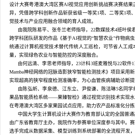
设计大赛粤港澳大湾区赛AI视觉应用创新挑战赛决赛结果
异，凭借跨学科创新作品斩获省级一等奖1项、二等奖1项、
觉技术与产业应用融合领域的育人成效。
由我院陈易平、张冬兰老师指导，22数媒技术4班叶侯
跨学科团队研发的作品《基于AI视觉的“智慧农业”作物病
统通过计算机视觉技术替代传统人工巡检，可节省人工成
量，实现绿色农业与智能防控的深度融合。
由何远清、李思老师指导，23计科3班麦雅悦与22软
Mamba神经网络的冠脉造影狭窄智能检测技术》项目采用
实现超高的狭窄程度检测准确率，为心血管疾病辅助诊断提
由陈弘昕、李泉德、江东立、尹俊谦、陈洁琳5名同学
果品智能质检系统——果臻智检》通过视觉识别技术实现水
在粤港澳大湾区多家果园试点应用，助力农产品标准化分拣
中国大学生计算机设计大赛作为教育部认定的全国普通
由广东省教育厅主办，我院作为参赛单位深度参与其中。赛
选手完成从数据采集、模型训练到系统部署的全流程开发，