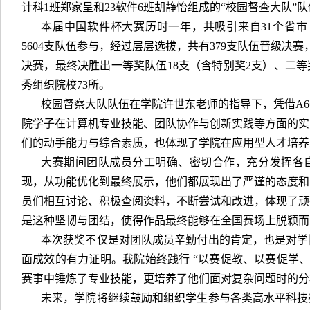
计科1班郑家呈和23软件6班胡静怡组成的“校园督查大队”
本届中国软件杯大赛历时一年，共吸引来自31个省市
5604支队伍参与，经过层层选拔，共有379支队伍晋级决赛
决赛，最终决胜出一等奖队伍18支（含特别奖2支）、二等奖
秀组织院校73所。
校园督察大队队伍在学院许世东老师的指导下，凭借A
院学子在计算机专业技能、团队协作与创新实践等方面的实
们的动手能力与综合素质，也体现了学院在应用型人才培养
大赛期间团队成员分工明确、密切合作，充分发挥各
现，从功能优化到最终展示，他们都展现出了严谨的态度和
员们相互讨论、积极查阅资料，不断尝试和改进，体现了顽
是这种坚韧与团结，使得作品最终能够在全国赛场上脱颖而
本次获奖不仅是对团队成员辛勤付出的肯定，也是对学
面成效的有力证明。我院始终践行 “以赛促教、以赛促学、
赛事中锤炼了专业技能，更培养了他们面对复杂问题时的分
未来，学院将继续鼓励和组织学生参与各类高水平科技